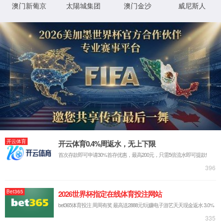
首页
>
云顶集团3118acm官网
>
集团新闻
2025年8月，集团3
8月，3118云顶凯迩
等国内客户的精准交付
在生产过程中，工艺优
稳定在300台左右，齿