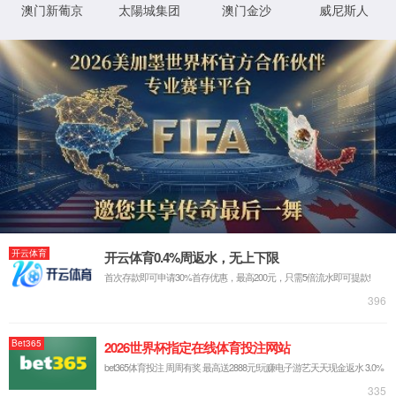
首页
>
云顶集团3118acm官网
>
通知公告
法律声明
|
企业邮箱
|
网上办公
云顶集团3118acm官网版权所有 备