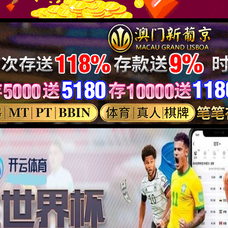
2025-12-12
云顶集团3118acm官网年度优秀自动化项目
2025-12-12
云顶集团3118acm官网智能转向产品助力商
2025-12-12