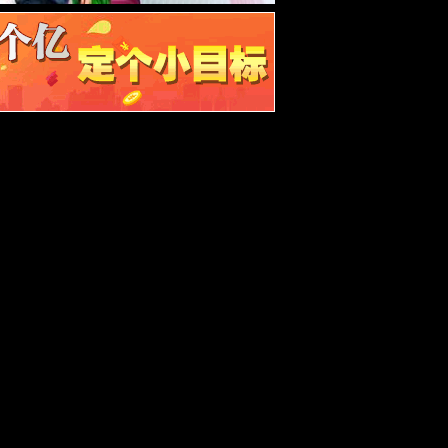
保交付
 赋能全球化人才培养