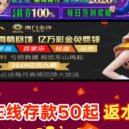
集团3118云顶凯迩必公司9月生产冲新高！
2025-12-12
荆州经开区党工委书记张青松莅临云顶集团311
2025-12-12
集团久隆事业部获福特欧洲商用车基地eRC