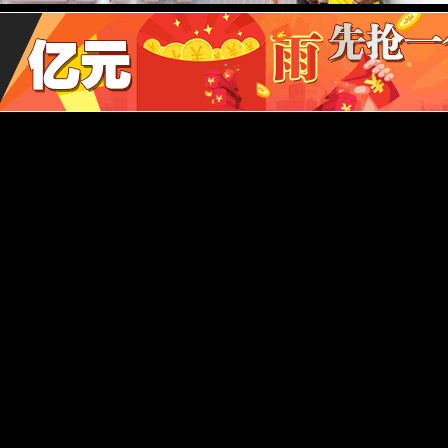
集团武汉楚冠捷公司启动“产能跃升闪电战”
2025-12-12
集团武汉捷隆公司多维突破彰显发展韧性
2025-08-25
云顶集团3118acm官网 “国际特别班” 开班
2025-08-25