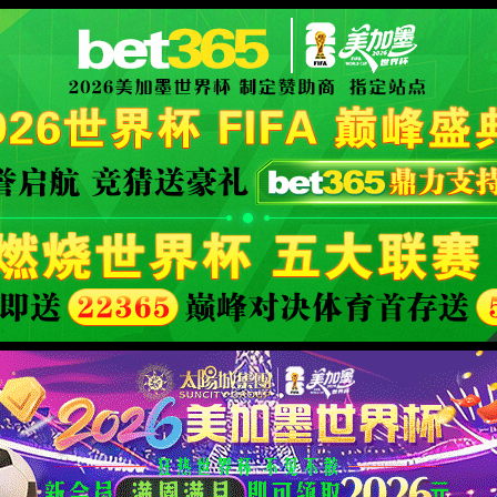
团3118acm官网
企业文化
产品中心
研发