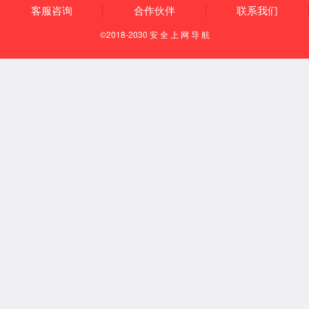
量化、软件算法优化等
行专题分享，为技术
此次活动彰显了311
革加速的趋势，云顶集