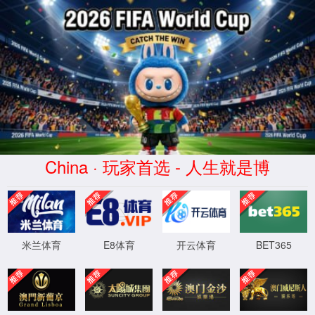
中国·云顶集团-www.3118acm.com-Official website
欢迎访问云顶集团3118acm官网！
首页
云顶集团3118