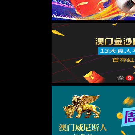
首页
>
产品中心