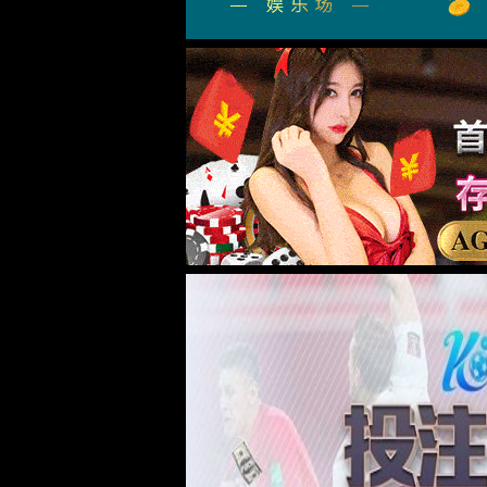
产品概述：3118云顶企业集团的动力循环球式转向
至10598Nm，满足各种轻、中、重型商用车的使用需
●技术特点：
对传统铸件材料进行了更改，极大降低了重量；
自动回正装置；
压铆六角法兰面螺母强化安装脚强度；
耐低温密封件。
●产品优势：轻量化；
提高驾驶安全性和舒适性。