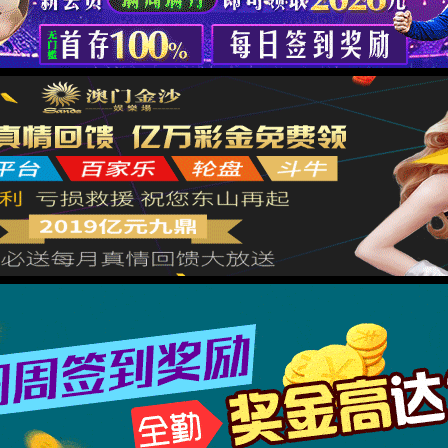
循环球液压助力转向器
发布时间：2017-06-08 17:13:00 浏览：