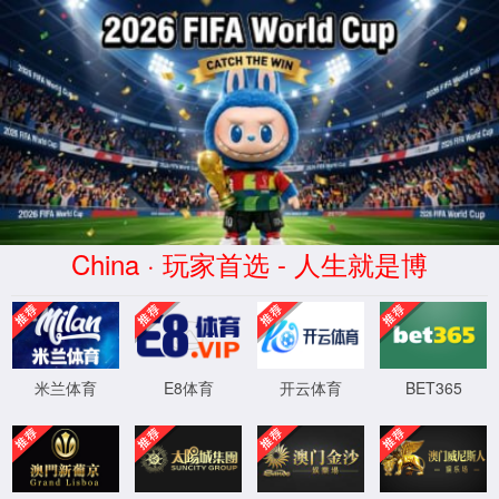
中国·云顶集团-www.3118acm.com-Official website
欢迎访问云顶集团3118acm官网！
首页
云顶集团3118