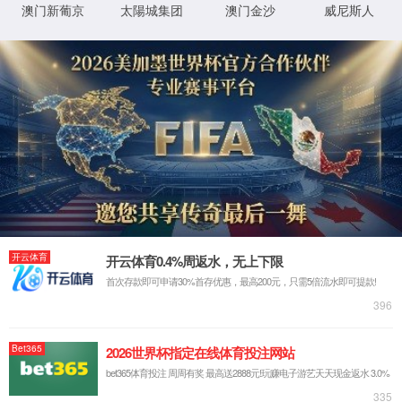
首页
>
产品中心