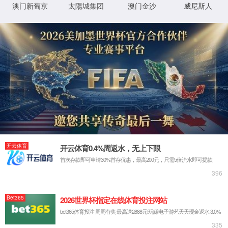
首页
>
产品中心