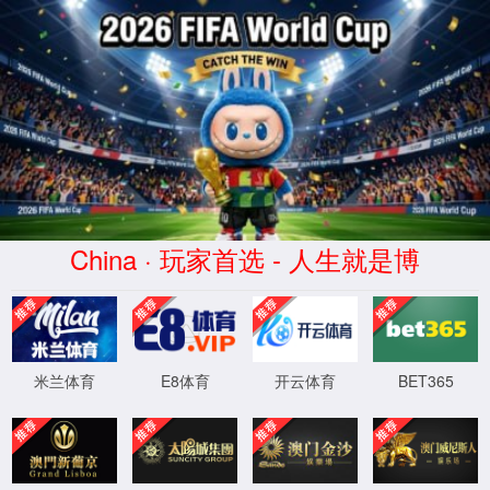
中国·云顶集团-www.3118acm.com-Official website
欢迎访问云顶集团3118acm官网！
首页
云顶集团3118