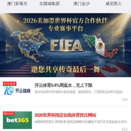
首页
>
企业文化
>
党群建设