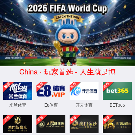
中国·云顶集团-www.3118acm.com-Official website
欢迎访问云顶集团3118acm官网！
首页
云顶集团3118