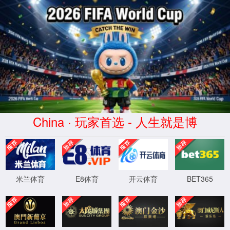
中国·云顶集团-www.3118acm.com-Official website
欢迎访问云顶集团3118acm官网！
首页
云顶集团3118